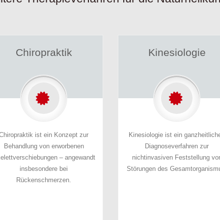
Kinesiologie
Psycho-Kinesio
Kinesiologie ist ein ganzheitliches
Kinesiologie/Psycho-Kine
Diagnoseverfahren zur
ist die Lehre von der Bewe
nichtinvasiven Feststellung von
der unsere Muskeln un
Störungen des Gesamtorganismus.
steuernde Nervensyste
zentrale Rolle spiele