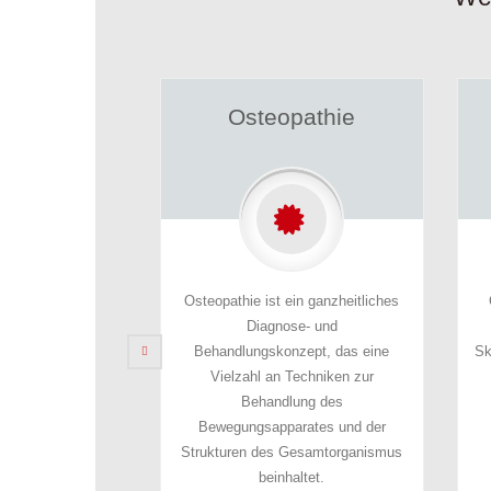
teopathie
Chiropraktik
 ist ein ganzheitliches
Chiropraktik ist ein Konzept zur
iagnose- und
Behandlung von erworbenen
gskonzept, das eine
Skelettverschiebungen – angewandt
l an Techniken zur
insbesondere bei
handlung des
Rückenschmerzen.
sapparates und der
des Gesamtorganismus
beinhaltet.