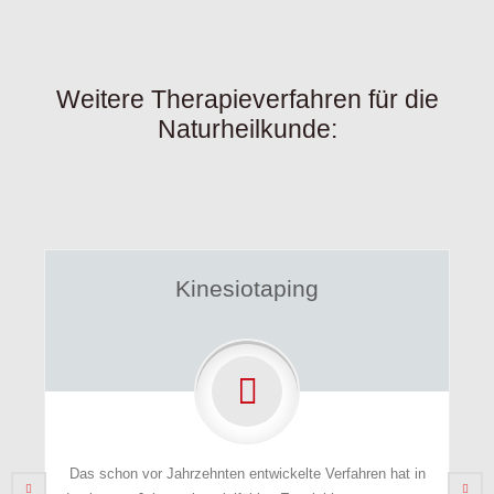
Weitere Therapieverfahren für die
Naturheilkunde:
Kinesiotaping
Noso
r Jahrzehnten entwickelte Verfahren hat in
Die heutige Nosode